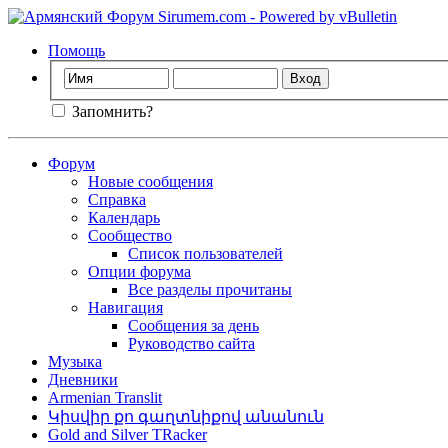
Помощь
Запомнить?
Форум
Новые сообщения
Справка
Календарь
Сообщество
Список пользователей
Опции форума
Все разделы прочитаны
Навигация
Сообщения за день
Руководство сайта
Музыка
Дневники
Armenian Translit
Կիսվիր քո գաղտնիքով անանուն
Gold and Silver TRacker