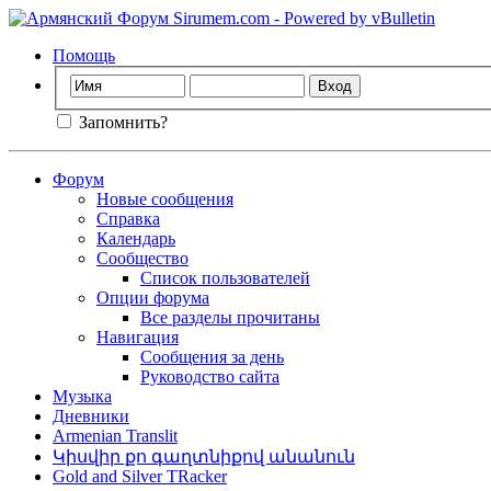
Помощь
Запомнить?
Форум
Новые сообщения
Справка
Календарь
Сообщество
Список пользователей
Опции форума
Все разделы прочитаны
Навигация
Сообщения за день
Руководство сайта
Музыка
Дневники
Armenian Translit
Կիսվիր քո գաղտնիքով անանուն
Gold and Silver TRacker