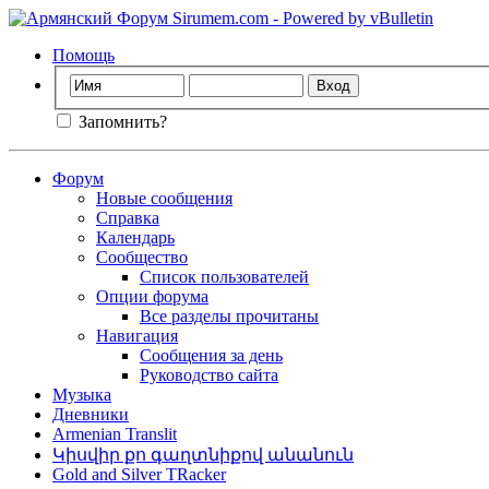
Помощь
Запомнить?
Форум
Новые сообщения
Справка
Календарь
Сообщество
Список пользователей
Опции форума
Все разделы прочитаны
Навигация
Сообщения за день
Руководство сайта
Музыка
Дневники
Armenian Translit
Կիսվիր քո գաղտնիքով անանուն
Gold and Silver TRacker