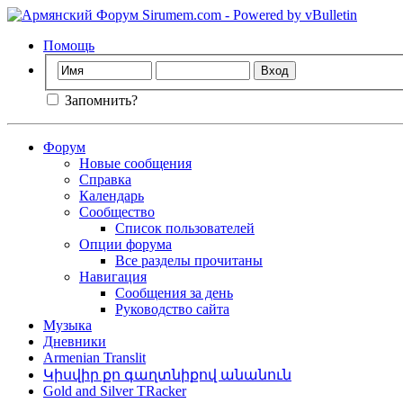
Помощь
Запомнить?
Форум
Новые сообщения
Справка
Календарь
Сообщество
Список пользователей
Опции форума
Все разделы прочитаны
Навигация
Сообщения за день
Руководство сайта
Музыка
Дневники
Armenian Translit
Կիսվիր քո գաղտնիքով անանուն
Gold and Silver TRacker