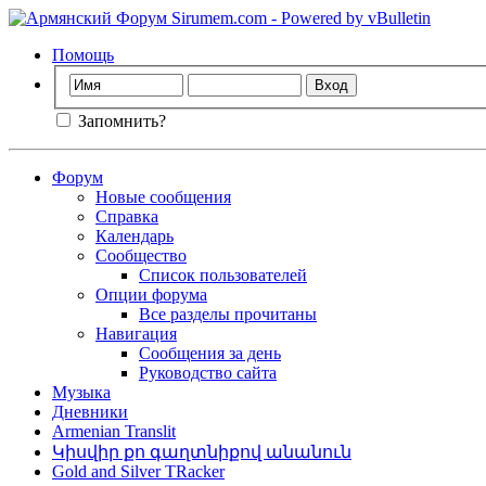
Помощь
Запомнить?
Форум
Новые сообщения
Справка
Календарь
Сообщество
Список пользователей
Опции форума
Все разделы прочитаны
Навигация
Сообщения за день
Руководство сайта
Музыка
Дневники
Armenian Translit
Կիսվիր քո գաղտնիքով անանուն
Gold and Silver TRacker