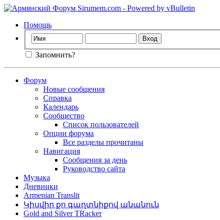
Помощь
Запомнить?
Форум
Новые сообщения
Справка
Календарь
Сообщество
Список пользователей
Опции форума
Все разделы прочитаны
Навигация
Сообщения за день
Руководство сайта
Музыка
Дневники
Armenian Translit
Կիսվիր քո գաղտնիքով անանուն
Gold and Silver TRacker