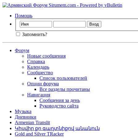
Помощь
Запомнить?
Форум
Новые сообщения
Справка
Календарь
Сообщество
Список пользователей
Опции форума
Все разделы прочитаны
Навигация
Сообщения за день
Руководство сайта
Музыка
Дневники
Armenian Translit
Կիսվիր քո գաղտնիքով անանուն
Gold and Silver TRacker