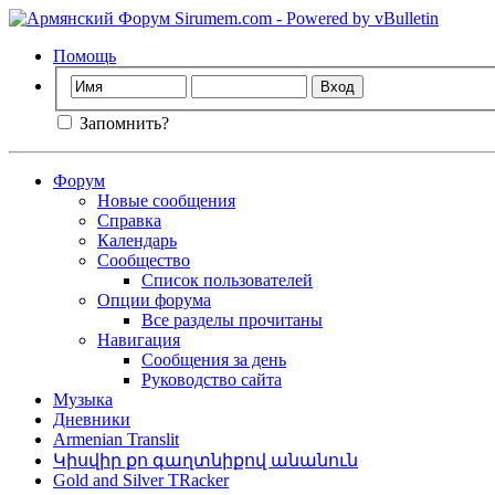
Помощь
Запомнить?
Форум
Новые сообщения
Справка
Календарь
Сообщество
Список пользователей
Опции форума
Все разделы прочитаны
Навигация
Сообщения за день
Руководство сайта
Музыка
Дневники
Armenian Translit
Կիսվիր քո գաղտնիքով անանուն
Gold and Silver TRacker