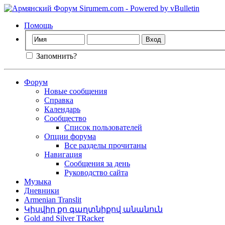
Помощь
Запомнить?
Форум
Новые сообщения
Справка
Календарь
Сообщество
Список пользователей
Опции форума
Все разделы прочитаны
Навигация
Сообщения за день
Руководство сайта
Музыка
Дневники
Armenian Translit
Կիսվիր քո գաղտնիքով անանուն
Gold and Silver TRacker