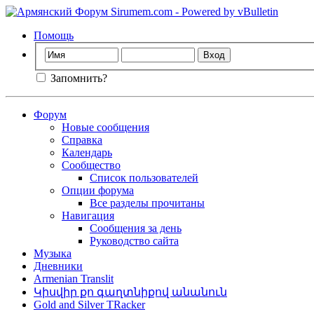
Помощь
Запомнить?
Форум
Новые сообщения
Справка
Календарь
Сообщество
Список пользователей
Опции форума
Все разделы прочитаны
Навигация
Сообщения за день
Руководство сайта
Музыка
Дневники
Armenian Translit
Կիսվիր քո գաղտնիքով անանուն
Gold and Silver TRacker