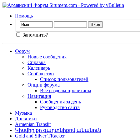
Помощь
Запомнить?
Форум
Новые сообщения
Справка
Календарь
Сообщество
Список пользователей
Опции форума
Все разделы прочитаны
Навигация
Сообщения за день
Руководство сайта
Музыка
Дневники
Armenian Translit
Կիսվիր քո գաղտնիքով անանուն
Gold and Silver TRacker