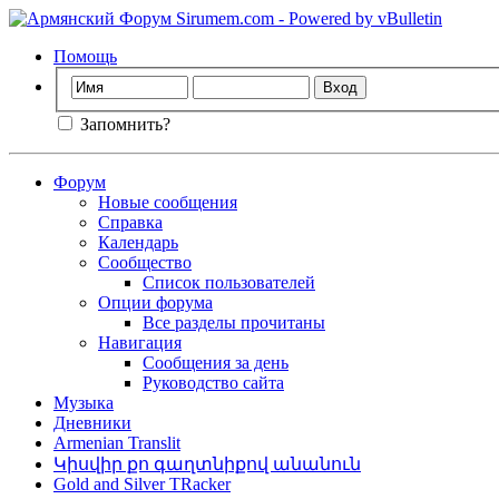
Помощь
Запомнить?
Форум
Новые сообщения
Справка
Календарь
Сообщество
Список пользователей
Опции форума
Все разделы прочитаны
Навигация
Сообщения за день
Руководство сайта
Музыка
Дневники
Armenian Translit
Կիսվիր քո գաղտնիքով անանուն
Gold and Silver TRacker