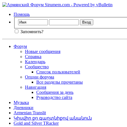
Помощь
Запомнить?
Форум
Новые сообщения
Справка
Календарь
Сообщество
Список пользователей
Опции форума
Все разделы прочитаны
Навигация
Сообщения за день
Руководство сайта
Музыка
Дневники
Armenian Translit
Կիսվիր քո գաղտնիքով անանուն
Gold and Silver TRacker