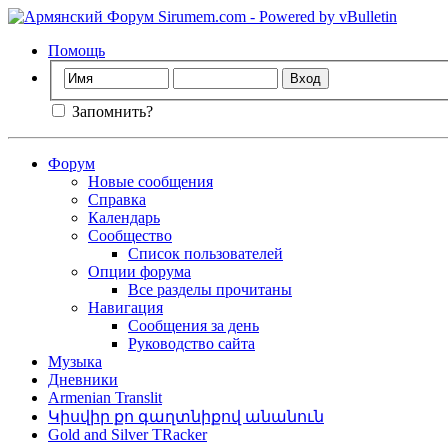
Помощь
Запомнить?
Форум
Новые сообщения
Справка
Календарь
Сообщество
Список пользователей
Опции форума
Все разделы прочитаны
Навигация
Сообщения за день
Руководство сайта
Музыка
Дневники
Armenian Translit
Կիսվիր քո գաղտնիքով անանուն
Gold and Silver TRacker