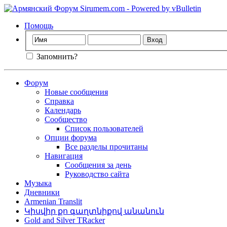
Помощь
Запомнить?
Форум
Новые сообщения
Справка
Календарь
Сообщество
Список пользователей
Опции форума
Все разделы прочитаны
Навигация
Сообщения за день
Руководство сайта
Музыка
Дневники
Armenian Translit
Կիսվիր քո գաղտնիքով անանուն
Gold and Silver TRacker