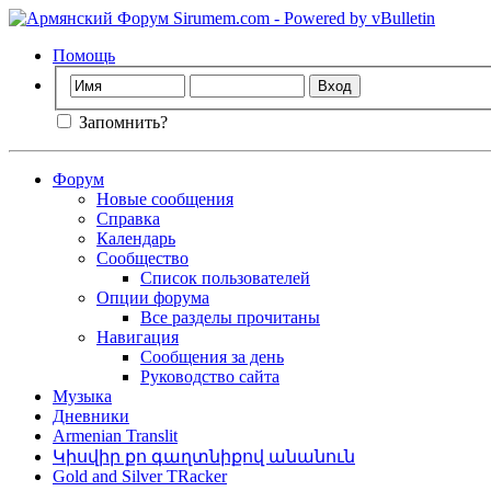
Помощь
Запомнить?
Форум
Новые сообщения
Справка
Календарь
Сообщество
Список пользователей
Опции форума
Все разделы прочитаны
Навигация
Сообщения за день
Руководство сайта
Музыка
Дневники
Armenian Translit
Կիսվիր քո գաղտնիքով անանուն
Gold and Silver TRacker