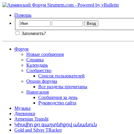
Помощь
Запомнить?
Форум
Новые сообщения
Справка
Календарь
Сообщество
Список пользователей
Опции форума
Все разделы прочитаны
Навигация
Сообщения за день
Руководство сайта
Музыка
Дневники
Armenian Translit
Կիսվիր քո գաղտնիքով անանուն
Gold and Silver TRacker