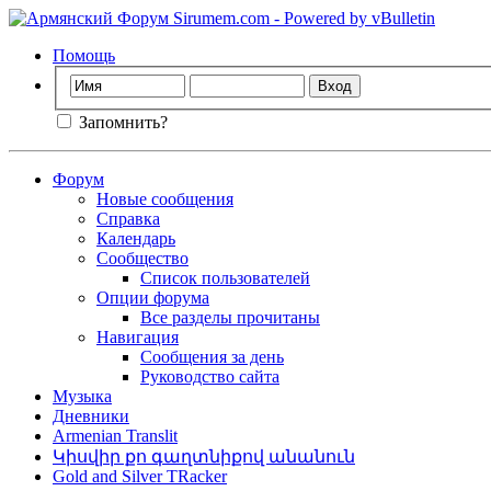
Помощь
Запомнить?
Форум
Новые сообщения
Справка
Календарь
Сообщество
Список пользователей
Опции форума
Все разделы прочитаны
Навигация
Сообщения за день
Руководство сайта
Музыка
Дневники
Armenian Translit
Կիսվիր քո գաղտնիքով անանուն
Gold and Silver TRacker