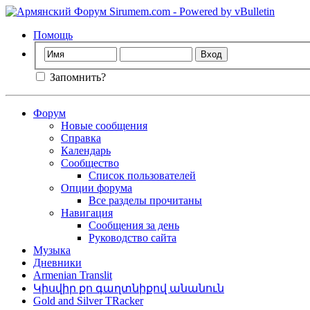
Помощь
Запомнить?
Форум
Новые сообщения
Справка
Календарь
Сообщество
Список пользователей
Опции форума
Все разделы прочитаны
Навигация
Сообщения за день
Руководство сайта
Музыка
Дневники
Armenian Translit
Կիսվիր քո գաղտնիքով անանուն
Gold and Silver TRacker