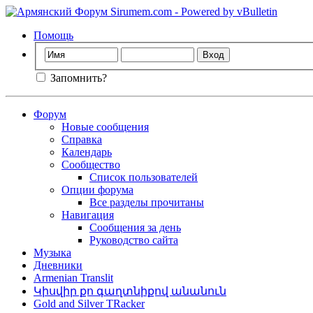
Помощь
Запомнить?
Форум
Новые сообщения
Справка
Календарь
Сообщество
Список пользователей
Опции форума
Все разделы прочитаны
Навигация
Сообщения за день
Руководство сайта
Музыка
Дневники
Armenian Translit
Կիսվիր քո գաղտնիքով անանուն
Gold and Silver TRacker