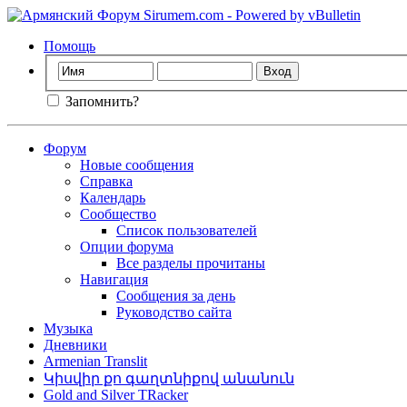
Помощь
Запомнить?
Форум
Новые сообщения
Справка
Календарь
Сообщество
Список пользователей
Опции форума
Все разделы прочитаны
Навигация
Сообщения за день
Руководство сайта
Музыка
Дневники
Armenian Translit
Կիսվիր քո գաղտնիքով անանուն
Gold and Silver TRacker