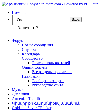
Помощь
Запомнить?
Форум
Новые сообщения
Справка
Календарь
Сообщество
Список пользователей
Опции форума
Все разделы прочитаны
Навигация
Сообщения за день
Руководство сайта
Музыка
Дневники
Armenian Translit
Կիսվիր քո գաղտնիքով անանուն
Gold and Silver TRacker